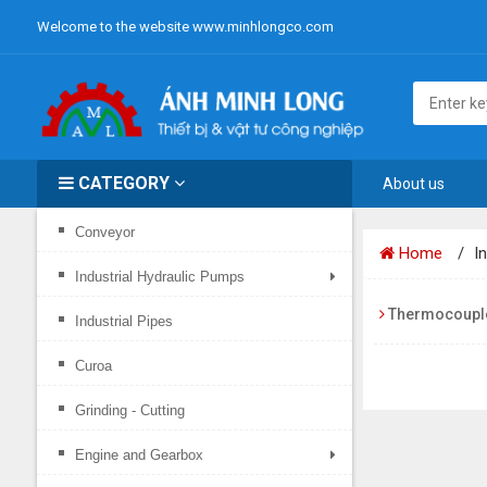
Welcome to the website www.minhlongco.com
CATEGORY
About us
Conveyor
Home
I
Industrial Hydraulic Pumps
Thermocoupl
Industrial Pipes
Curoa
Grinding - Cutting
Engine and Gearbox