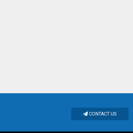
át Triển Của Thương
Các Thành Phần Và Chứng Năng Của
Lịch S
Nghiệp TNT
Vòng Bi.
Hiệu 
|
2032 Views
Published : 1/3/2021 |
2523 Views
Publi
CONTACT US