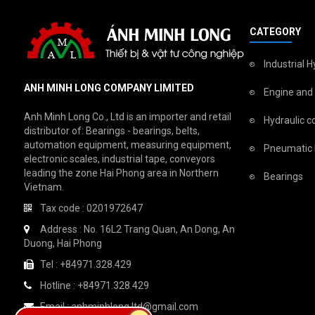
CATEGORY
Industrial 
ANH MINH LONG COMPANY LIMITED
Engine and
Anh Minh Long Co., Ltd is an importer and retail
Hydraulic c
distributor of: Bearings - bearings, belts,
automation equipment, measuring equipment,
Pneumatic
electronic scales, industrial tape, conveyors
leading the zone Hai Phong area in Northern
Bearings
Vietnam.
Tax code : 0201972647
Address : No. 16L2 Trang Quan, An Dong, An
Duong, Hai Phong
Tel : +84971.328.429
Hotline : +84971.328.429
Email : anhminhlong.ltd@gmail.com