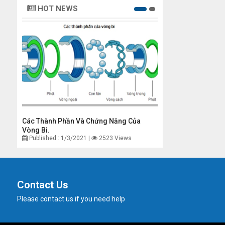
HOT NEWS
Thương
Các Thành Phần Và Chứng Năng Của
Lịch Sử Ra Đời Và Ph
Vòng Bi.
Hiệu Vòng Bi Công 
Published : 1/3/2021 |
2523 Views
Published : 1/3/2021 
Contact Us
Please contact us if you need help