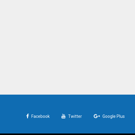
ử Ra Đời Và Phát Triển Của Thương
Vòng Bi Công Nghiệp TNT
shed : 1/3/2021 |
2032 Views
Facebook
Twitter
Google Plus