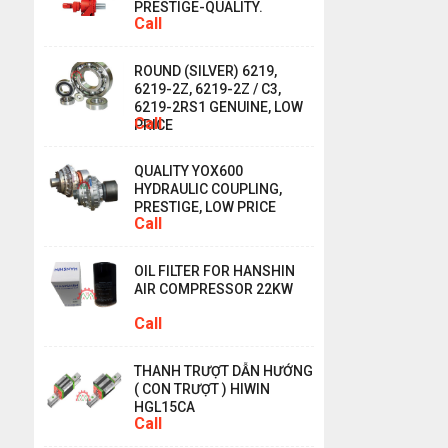
PRESTIGE-QUALITY.
Call
ROUND (SILVER) 6219,
6219-2Z, 6219-2Z / C3,
6219-2RS1 GENUINE, LOW
Call
PRICE
QUALITY YOX600
HYDRAULIC COUPLING,
PRESTIGE, LOW PRICE
Call
OIL FILTER FOR HANSHIN
AIR COMPRESSOR 22KW
Call
THANH TRƯỢT DẪN HƯỚNG
( CON TRƯỢT ) HIWIN
HGL15CA
Call